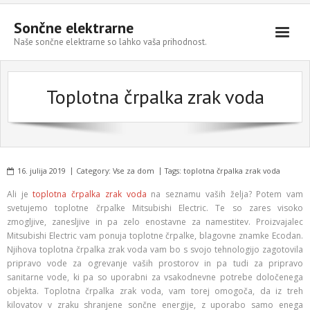
Sončne elektrarne
Naše sončne elektrarne so lahko vaša prihodnost.
Domov
Toplotna črpalka zrak voda
Vse za dom
Sončne elektrarne
Trgovina in storitve
16. julija 2019
Category:
Vse za dom
Tags:
toplotna črpalka zrak voda
Informativna ponudba
Ali je
toplotna črpalka zrak voda
na seznamu vaših želja? Potem vam
svetujemo toplotne črpalke Mitsubishi Electric. Te so zares visoko
zmogljive, zanesljive in pa zelo enostavne za namestitev. Proizvajalec
Mitsubishi Electric vam ponuja toplotne črpalke, blagovne znamke Ecodan.
Njihova toplotna črpalka zrak voda vam bo s svojo tehnologijo zagotovila
pripravo vode za ogrevanje vaših prostorov in pa tudi za pripravo
sanitarne vode, ki pa so uporabni za vsakodnevne potrebe določenega
objekta. Toplotna črpalka zrak voda, vam torej omogoča, da iz treh
kilovatov v zraku shranjene sončne energije, z uporabo samo enega