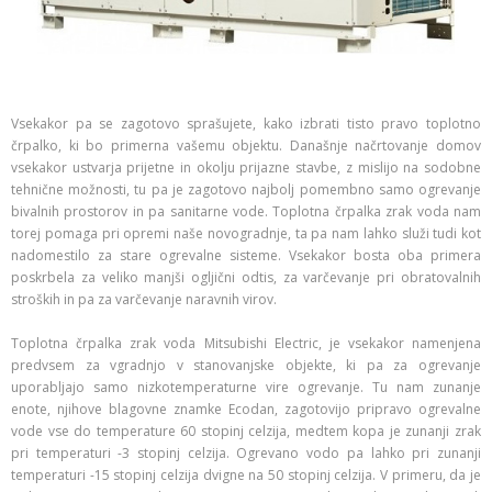
Vsekakor pa se zagotovo sprašujete, kako izbrati tisto pravo toplotno
črpalko, ki bo primerna vašemu objektu. Današnje načrtovanje domov
vsekakor ustvarja prijetne in okolju prijazne stavbe, z mislijo na sodobne
tehnične možnosti, tu pa je zagotovo najbolj pomembno samo ogrevanje
bivalnih prostorov in pa sanitarne vode. Toplotna črpalka zrak voda nam
torej pomaga pri opremi naše novogradnje, ta pa nam lahko služi tudi kot
nadomestilo za stare ogrevalne sisteme. Vsekakor bosta oba primera
poskrbela za veliko manjši ogljični odtis, za varčevanje pri obratovalnih
stroških in pa za varčevanje naravnih virov.
Toplotna črpalka zrak voda Mitsubishi Electric, je vsekakor namenjena
predvsem za vgradnjo v stanovanjske objekte, ki pa za ogrevanje
uporabljajo samo nizkotemperaturne vire ogrevanje. Tu nam zunanje
enote, njihove blagovne znamke Ecodan, zagotovijo pripravo ogrevalne
vode vse do temperature 60 stopinj celzija, medtem kopa je zunanji zrak
pri temperaturi -3 stopinj celzija. Ogrevano vodo pa lahko pri zunanji
temperaturi -15 stopinj celzija dvigne na 50 stopinj celzija. V primeru, da je